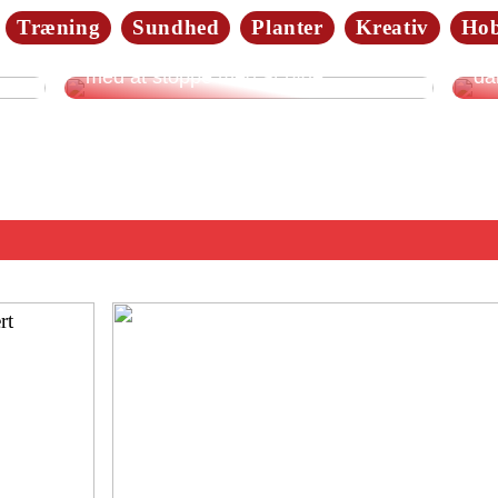
Træning
Sundhed
Planter
Kreativ
Ho
Da
4 gode forslag: Dette kan hjælpe dig
Så
med at stoppe med at ryge
da