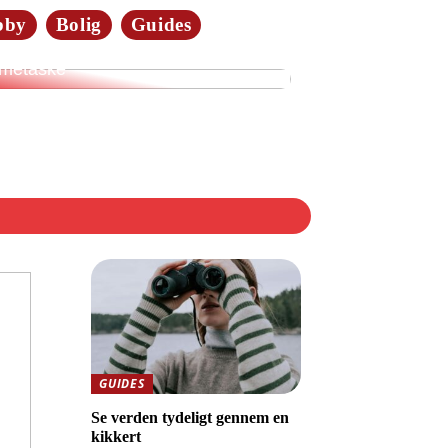
bby
Bolig
Guides
merne elsker tasker i læder:
dan vælger du den rette
metaske
GUIDES
Se verden tydeligt gennem en
kikkert