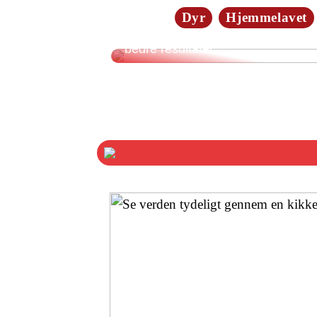
Dyr
Hjemmelavet
3 ukonventionelle træningstips til
bedre resultater