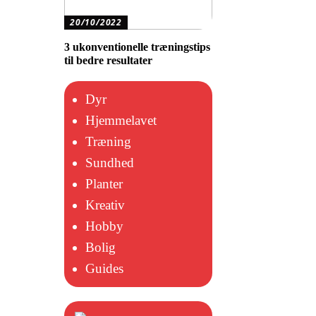
20/10/2022
3 ukonventionelle træningstips
til bedre resultater
Dyr
Hjemmelavet
Træning
Sundhed
Planter
Kreativ
Hobby
Bolig
Guides