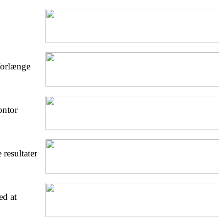
 forlænge
ontor
 resultater
ed at