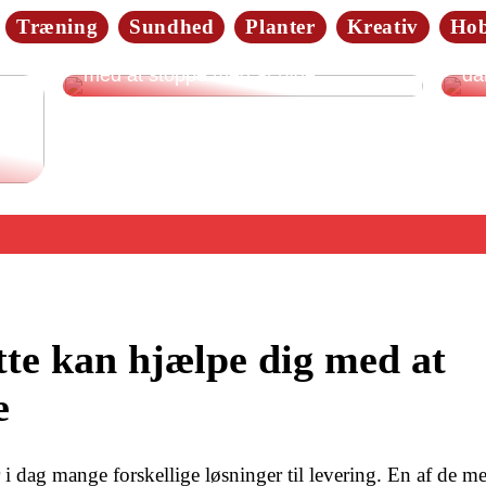
Træning
Sundhed
Planter
Kreativ
Ho
Da
4 gode forslag: Dette kan hjælpe dig
Så
med at stoppe med at ryge
da
tte kan hjælpe dig med at
e
r i dag mange forskellige løsninger til levering. En af de me