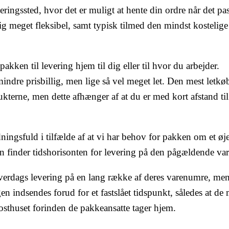
everingssted, hvor det er muligt at hente din ordre når det pa
g meget fleksibel, samt typisk tilmed den mindst kostelige
kken til levering hjem til dig eller til hvor du arbejder.
mindre prisbillig, men lige så vel meget let. Den mest letkø
ukterne, men dette afhænger af at du er med kort afstand til
ingsfuld i tilfælde af at vi har behov for pakken om et øje
man finder tidshorisonten for levering på den pågældende var
 hverdags levering på en lang række af deres varenumre, me
en indsendes forud for et fastslået tidspunkt, således at de
posthuset forinden de pakkeansatte tager hjem.