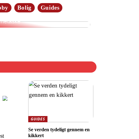
bby
Bolig
Guides
merne elsker tasker i læder:
dan vælger du den rette
metaske
GUIDES
Se verden tydeligt gennem en
st
kikkert