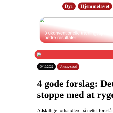
Dyr
Hjemmelavet
3 ukonventionelle træningstips til
bedre resultater
06/10/2022
Uncategorized
4 gode forslag: De
stoppe med at ryg
Adskillige forhandlere på nettet foreslå