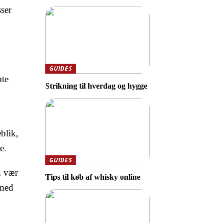
sser
GUIDES
bte
Strikning til hverdag og hygge
blik,
e.
GUIDES
n vær
Tips til køb af whisky online
 med