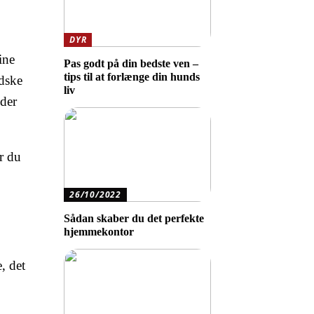
DYR
ine
Pas godt på din bedste ven –
tips til at forlænge din hunds
ndske
liv
nder
ør du
26/10/2022
Sådan skaber du det perfekte
hjemmekontor
, det