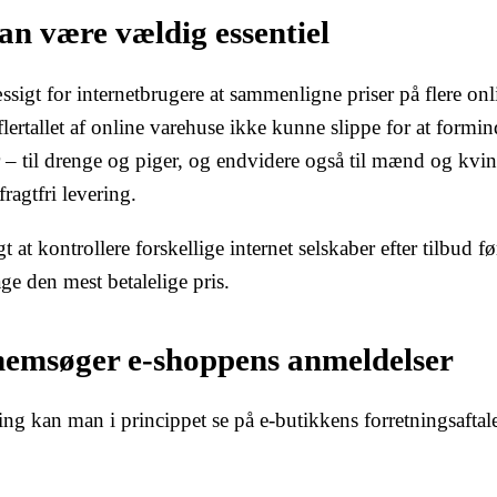
n være vældig essentiel
sigt for internetbrugere at sammenligne priser på flere onl
lertallet af online varehuse ikke kunne slippe for at formi
r – til drenge og piger, og endvidere også til mænd og kvi
agtfri levering.
t at kontrollere forskellige internet selskaber efter tilbud f
age den mest betalelige pris.
nnemsøger e-shoppens anmeldelser
ing kan man i princippet se på e-butikkens forretningsaftale