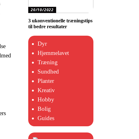
n
20/10/2022
n
3 ukonventionelle træningstips
til bedre resultater
Dyr
lse
Hjemmelavet
ilmed
Træning
Sundhed
Planter
Kreativ
Hobby
Bolig
ers
Guides