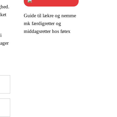
ghed.
lket
Guide til lækre og nemme
mk færdigretter og
middagsretter hos føtex
i
tager