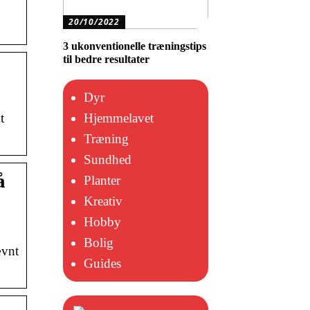
20/10/2022
3 ukonventionelle træningstips
til bedre resultater
Dyr
Hjemmelavet
t
Træning
Sundhed
å
Planter
Kreativ
Hobby
Bolig
ævnt
Guides