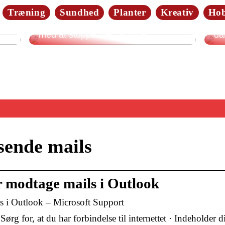
Træning
Sundhed
Planter
Kreativ
Ho
Da
4 gode forslag: Dette kan hjælpe dig
Så
med at stoppe med at ryge
da
sende mails
er modtage mails i Outlook
ls i Outlook – Microsoft Support
Sørg for, at du har forbindelse til internettet · Indeholder d