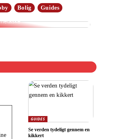
bby
Bolig
Guides
merne elsker tasker i læder:
dan vælger du den rette
metaske
GUIDES
Se verden tydeligt gennem en
ine
kikkert