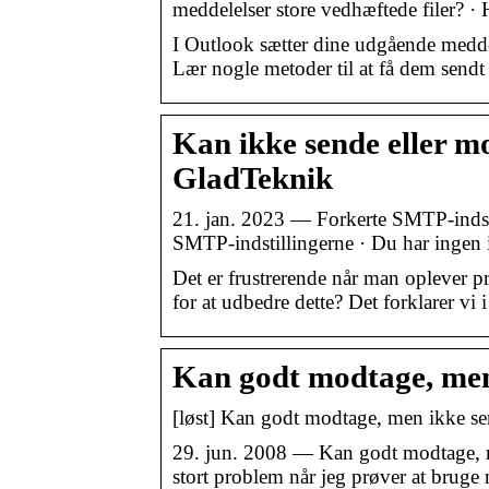
meddelelser store vedhæftede filer? ·
I Outlook sætter dine udgående medde
Lær nogle metoder til at få dem sendt 
Kan ikke sende eller mo
GladTeknik
21. jan. 2023 — Forkerte SMTP-indsti
SMTP-indstillingerne · Du har ingen 
Det er frustrerende når man oplever 
for at udbedre dette? Det forklarer vi 
Kan godt modtage, men
[løst] Kan godt modtage, men ikke s
29. jun. 2008 — Kan godt modtage, me
stort problem når jeg prøver at brug