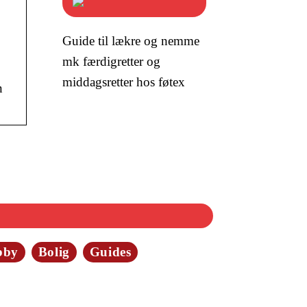
Guide til lækre og nemme
mk færdigretter og
middagsretter hos føtex
n
bby
Bolig
Guides