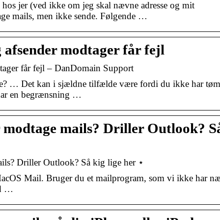
 hos jer (ved ikke om jeg skal nævne adresse og mit
age mails, men ikke sende. Følgende …
 afsender modtager får fejl
tager får fejl – DanDomain Support
e? … Det kan i sjældne tilfælde være fordi du ikke har tøm
n har en begrænsning …
r modtage mails? Driller Outlook? S
ls? Driller Outlook? Så kig lige her ⋆
acOS Mail. Bruger du et mailprogram, som vi ikke har n
ed …