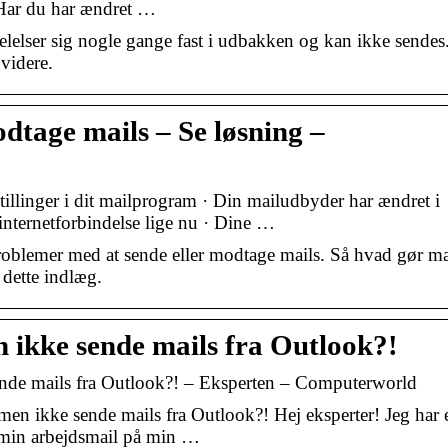
 Har du har ændret …
lelser sig nogle gange fast i udbakken og kan ikke sendes
videre.
dtage mails – Se løsning –
llinger i dit mailprogram · Din mailudbyder har ændret i
internetforbindelse lige nu · Dine …
problemer med at sende eller modtage mails. Så hvad gør m
i dette indlæg.
 ikke sende mails fra Outlook?!
ende mails fra Outlook?! – Eksperten – Computerworld
n ikke sende mails fra Outlook?! Hej eksperter! Jeg har 
e min arbejdsmail på min …