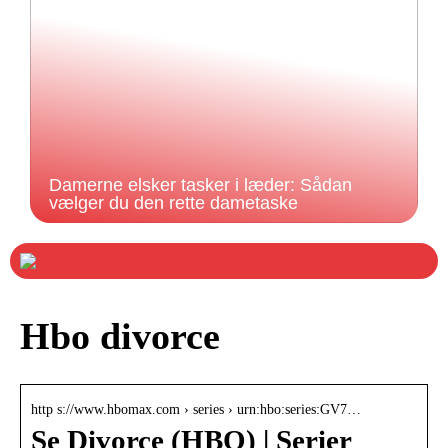
Damerne elsker tasker i læder: Sådan
vælger du den rette dametaske
Hbo divorce
http s://www.hbomax.com › series › urn:hbo:series:GV7…
Se Divorce (HBO) | Serier