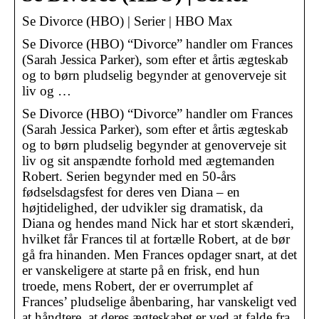
Se Divorce (HBO) | Serier | HBO Max
Se Divorce (HBO) “Divorce” handler om Frances
(Sarah Jessica Parker), som efter et årtis ægteskab
og to børn pludselig begynder at genoverveje sit
liv og …
Se Divorce (HBO) “Divorce” handler om Frances
(Sarah Jessica Parker), som efter et årtis ægteskab
og to børn pludselig begynder at genoverveje sit
liv og sit anspændte forhold med ægtemanden
Robert. Serien begynder med en 50-års
fødselsdagsfest for deres ven Diana – en
højtidelighed, der udvikler sig dramatisk, da
Diana og hendes mand Nick har et stort skænderi,
hvilket får Frances til at fortælle Robert, at de bør
gå fra hinanden. Men Frances opdager snart, at det
er vanskeligere at starte på en frisk, end hun
troede, mens Robert, der er overrumplet af
Frances’ pludselige åbenbaring, har vanskeligt ved
at håndtere, at deres ægteskabet er ved at falde fra