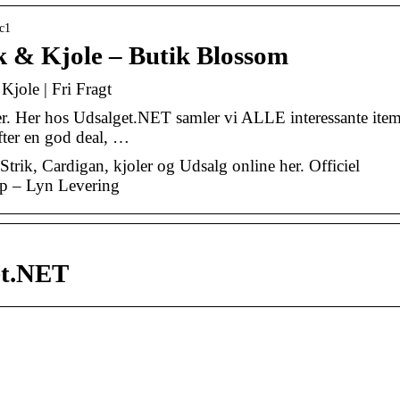
c1
& Kjole – Butik Blossom
ole | Fri Fragt
er. Her hos Udsalget.NET samler vi ALLE interessante ite
fter en god deal, …
ik, Cardigan, kjoler og Udsalg online her. Officiel
 – Lyn Levering
et.NET