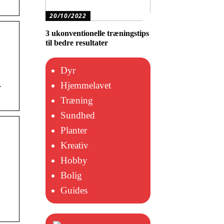
20/10/2022
3 ukonventionelle træningstips
til bedre resultater
Dyr
.
Hjemmelavet
Træning
Sundhed
Planter
Kreativ
Hobby
Bolig
Guides