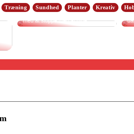
Træning
Sundhed
Planter
Kreativ
Ho
Da
4 gode forslag: Dette kan hjælpe dig
Så
med at stoppe med at ryge
da
om