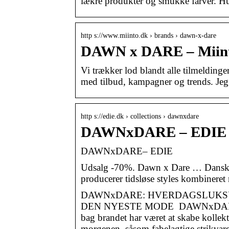
lækre produkter og smukke farver. Hur
http s://www.miinto.dk › brands › dawn-x-dare
DAWN x DARE – Miin
Vi trækker lod blandt alle tilmeldin
med tilbud, kampagner og trends. Jeg 
http s://edie.dk › collections › dawnxdare
DAWNxDARE – EDIE
DAWNxDARE– EDIE
Udsalg -70%. Dawn x Dare … Dansk
producerer tidsløse styles kombineret
DAWNxDARE: HVERDAGSLUKSUS
DEN NYESTE MODE DAWNxDARE er et 
bag brandet har været at skabe kollekt
morgenen, såsom fabelagtige strikvarer,