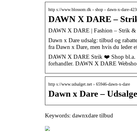
http s://www.blossom.dk › shop › dawn-x-dare-423
DAWN X DARE – Strik 
DAWN X DARE | Fashion – Strik & Kj
Dawn x Dare udsalg: tilbud og rabatt
fra Dawn x Dare, men hvis du leder e
DAWN X DARE Strik ❤️ Shop bl.a. Str
forhandler. DAWN X DARE Webshop
http s://www.udsalget.net › 65946-dawn-x-dare
Dawn x Dare – Udsalg
Keywords: dawnxdare tilbud