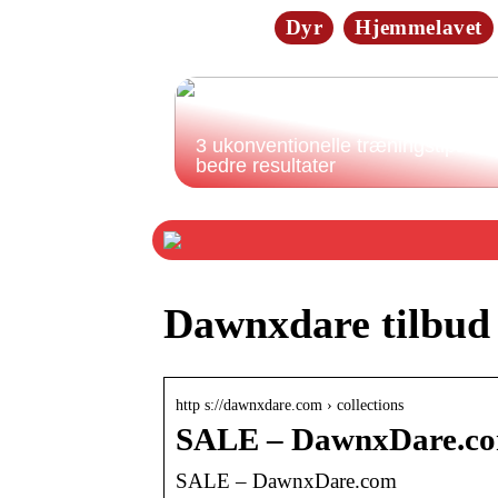
Dyr
Hjemmelavet
3 ukonventionelle træningstips til
bedre resultater
Dawnxdare tilbud
http s://dawnxdare.com › collections
SALE – DawnxDare.c
SALE – DawnxDare.com