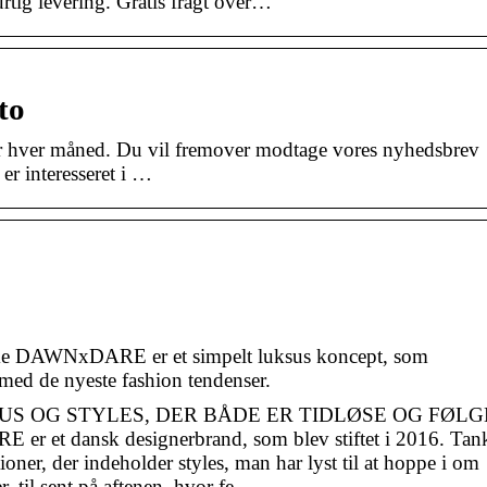
tig levering. Gratis fragt over…
to
ger hver måned. Du vil fremover modtage vores nyhedsbrev
er interesseret i …
e DAWNxDARE er et simpelt luksus koncept, som
 med de nyeste fashion tendenser.
 OG STYLES, DER BÅDE ER TIDLØSE OG FØLG
dansk designerbrand, som blev stiftet i 2016. Tan
ioner, der indeholder styles, man har lyst til at hoppe i om
 til sent på aftenen, hvor fe