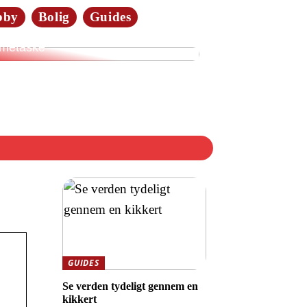
bby
Bolig
Guides
merne elsker tasker i læder:
dan vælger du den rette
metaske
GUIDES
Se verden tydeligt gennem en
kikkert